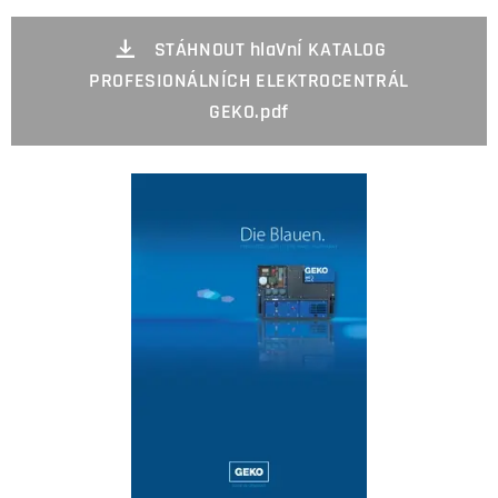
STÁHNOUT hlaVnÍ KATALOG
PROFESIONÁLNÍCH ELEKTROCENTRÁL
GEKO.pdf