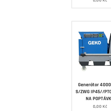
0,00
Kč
Generátor 4000
S/ZWG IP45//PT
NA POPTÁV
0,00
Kč