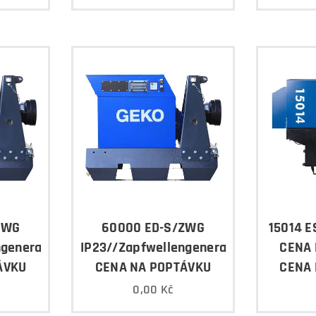
ZWG
60000 ED-S/ZWG
15014 E
ngenerator
IP23//Zapfwellengenerator
CENA 
ÁVKU
CENA NA POPTÁVKU
CENA 
0,00
Kč