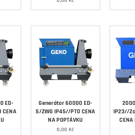
0,00
Kč
0 ED-
Generátor 60000 ED-
2000
O CENA
S/ZWG IP45//PTO CENA
IP23//Z
KU
NA POPTÁVKU
CENA 
0,00
Kč