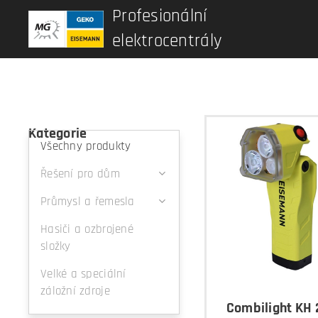
Profesionální
elektrocentrály
Kategorie
Všechny produkty
Řešení pro dům
Průmysl a řemesla
Hasiči a ozbrojené
složky
Velké a speciální
záložní zdroje
Combilight KH 