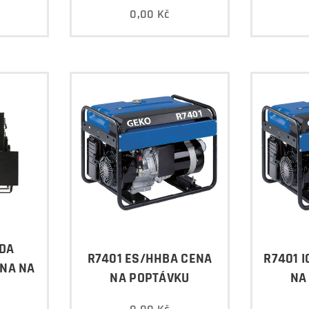
0,00
Kč
EDA
R7401 ES/HHBA CENA
R7401 
ENA NA
NA POPTÁVKU
NA