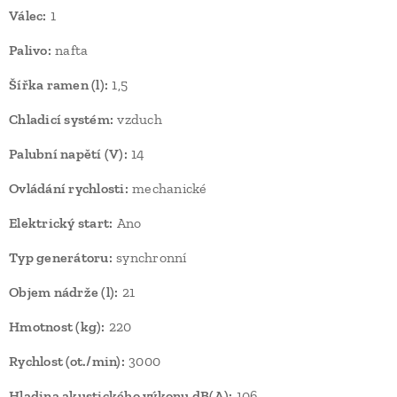
Válec:
1
Palivo:
nafta
Šířka ramen (l):
1,5
Chladicí systém:
vzduch
Palubní napětí (V):
14
Ovládání rychlosti:
mechanické
Elektrický start:
Ano
Typ generátoru:
synchronní
Objem nádrže (l):
21
Hmotnost (kg):
220
Rychlost (ot./min):
3000
Hladina akustického výkonu dB(A):
106