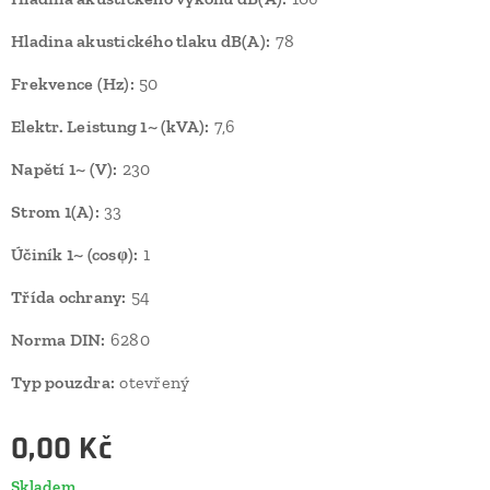
Hladina akustického tlaku dB(A):
78
Frekvence (Hz):
50
Elektr. Leistung 1~ (kVA):
7,6
Napětí 1~ (V):
230
Strom 1(A):
33
Účiník 1~ (cosφ):
1
Třída ochrany:
54
Norma DIN:
6280
Typ pouzdra:
otevřený
0,00
Kč
Skladem