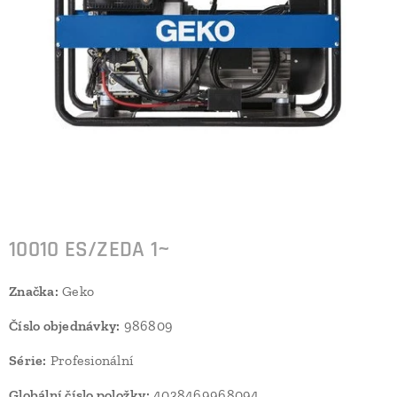
10010 ES/ZEDA 1~
Značka:
Geko
Číslo objednávky:
986809
Série:
Profesionální
Globální číslo položky:
4038469968094