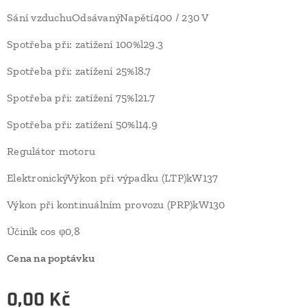
Sání vzduchuOdsávanýNapětí400 / 230 V
Spotřeba při: zatížení 100%l29.3
Spotřeba při: zatížení 25%l8.7
Spotřeba při: zatížení 75%l21.7
Spotřeba při: zatížení 50%l14.9
Regulátor motoru
ElektronickýVýkon při výpadku (LTP)kW137
Výkon při kontinuálním provozu (PRP)kW130
Účiník cos φ0,8
Cena na poptávku
0,00
Kč