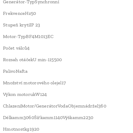
Generátor-TypSynchronní
FrekvenceHz50
Stupeň krytíIP 23
Motor-TypBF4M1013EC
Počet válců4
Rozsah otáčekU min-115500
PalivoNafta
Množství motorového olejel17
Výkon motorukW124
ChlazeníMotor/GenerátorVodaObjemnádržel360
Délkamm3060Šířkamm1140Výškamm2230
Hmotnostkg1920