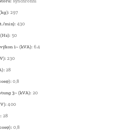
átoru:
synchronní
(kg):
297
t./min):
430
(Hz):
50
 výkon 1~ (kVA):
6.4
V):
230
A):
28
cosφ):
0,8
istung 3~ (kVA):
20
(V):
400
:
28
cosφ):
0,8