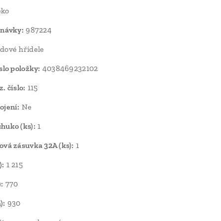
ko
dnávky:
987224
dové hřídele
slo položky:
4038469232102
. číslo:
115
ojení:
Ne
huko (ks):
1
ová zásuvka 32A (ks):
1
):
1 215
:
770
):
930