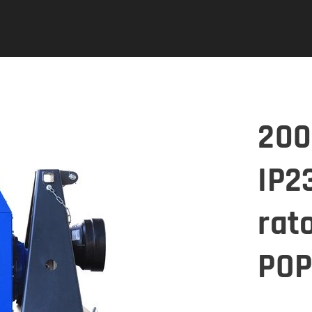
200
IP2
rat
POP