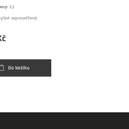
any:
23
plně zapouzdřený
Kč
Do košíku