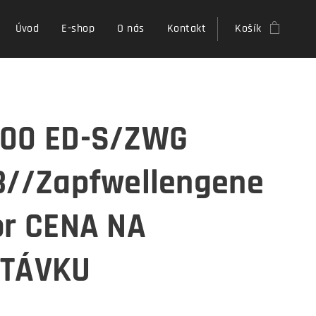
Úvod
E-shop
O nás
Kontakt
Košík
00 ED-S/ZWG
3//Zapfwellengene
or CENA NA
TÁVKU