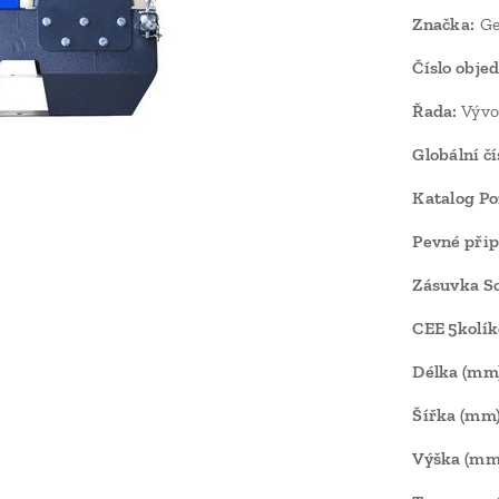
Značka:
Ge
Číslo obje
Řada:
Vývo
Globální čí
Katalog Poz
Pevné přip
Zásuvka Sc
CEE 5kolík
Délka (mm
Šířka (mm)
Výška (mm