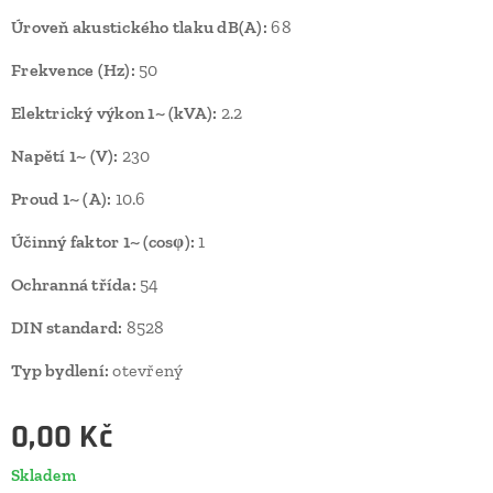
Úroveň akustického tlaku dB(A):
68
Frekvence (Hz):
50
Elektrický výkon 1~ (kVA):
2.2
Napětí 1~ (V):
230
Proud 1~ (A):
10.6
Účinný faktor 1~ (cosφ):
1
Ochranná třída:
54
DIN standard:
8528
Typ bydlení:
otevřený
0,00
Kč
Skladem