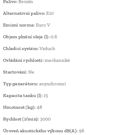
Palivo:
Benzín
Alternativní palivo:
E10
Emisní norma:
Euro V
Objem plnění oleje (l):
0.6
Chladicí systém:
Vzduch
Ovládání rychlosti:
mechanické
Startování:
Ne
Typ generátoru:
asynchronní
Kapacita tanku (l):
15
Hmotnost (kg):
48
Rychlost (1/min):
3000
Úroveň akustického výkonu dB(A):
96