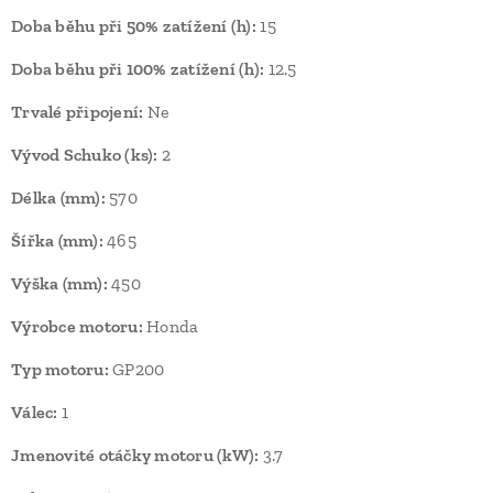
Doba běhu při 50% zatížení (h):
15
Doba běhu při 100% zatížení (h):
12.5
Trvalé připojení:
Ne
Vývod Schuko (ks):
2
Délka (mm):
570
Šířka (mm):
465
Výška (mm):
450
Výrobce motoru:
Honda
Typ motoru:
GP200
Válec:
1
Jmenovité otáčky motoru (kW):
3.7