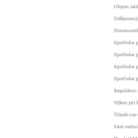
Objem nád
Délkamm3
Hmotnost
Spotřeba p
Spotřeba p
Spotřeba p
Spotřeba p
Regulátor
Výkon při
Účiník cos
Sání vzduc