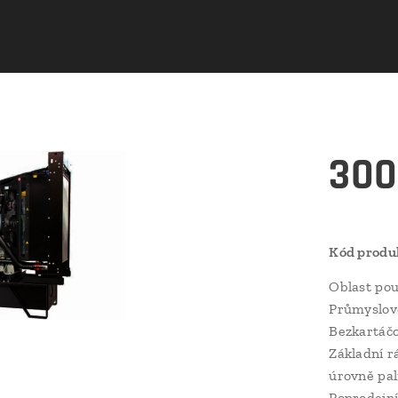
300
Kód produ
Oblast použ
Průmyslov
Bezkartáčo
Základní r
úrovně pal
Poprodejní