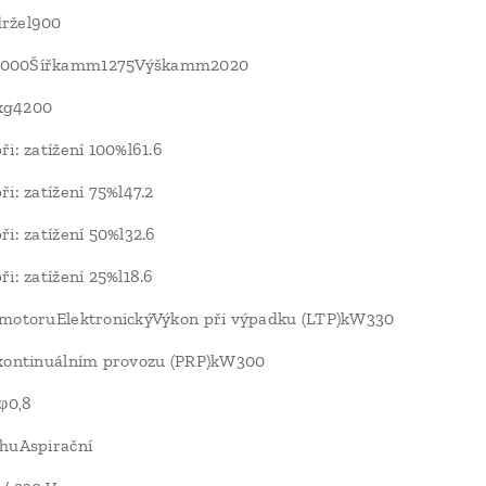
ržel900
000Šířkamm1275Výškamm2020
kg4200
ři: zatížení 100%l61.6
ři: zatížení 75%l47.2
ři: zatížení 50%l32.6
ři: zatížení 25%l18.6
 motoruElektronickýVýkon při výpadku (LTP)kW330
 kontinuálním provozu (PRP)kW300
 φ0,8
huAspirační