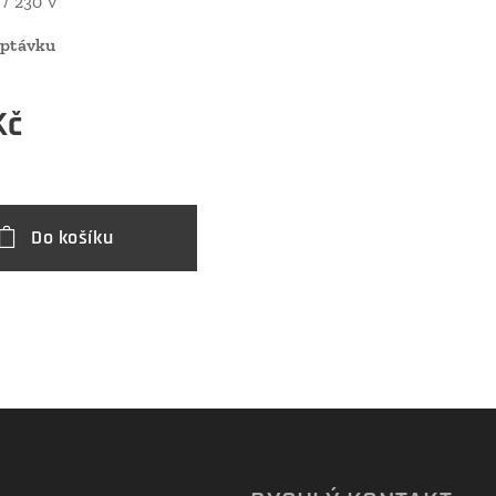
/ 230 V
optávku
Kč
Do košíku