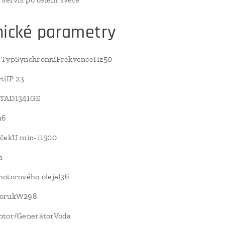
nické parametry
-TypSynchronníFrekvenceHz50
tíIP 23
pTAD1341GE
ů6
áčekU min-11500
a
otorového olejel36
torukW298
otor/GenerátorVoda