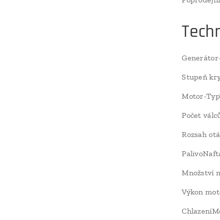
Tech
Generátor
Stupeň kry
Motor-Ty
Počet válc
Rozsah ot
PalivoNaft
Množství m
Výkon mo
ChlazeníM