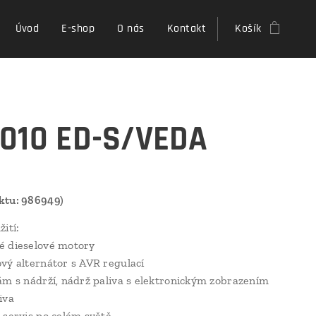
Úvod
E-shop
O nás
Kontakt
Košík
010 ED-S/VEDA
ktu: 986949)
ití:
é dieselové motory
vý alternátor s AVR regulací
ám s nádrží, nádrž paliva s elektronickým zobrazením
iva
 servis po celém světě