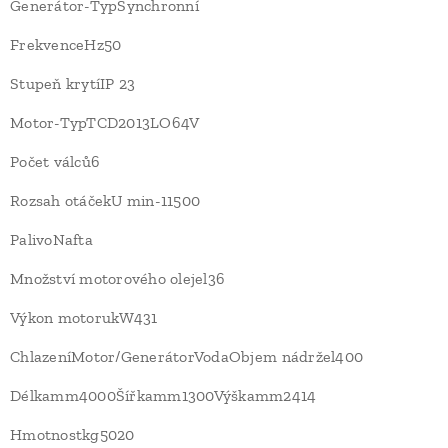
Generátor-TypSynchronní
FrekvenceHz50
Stupeň krytíIP 23
Motor-TypTCD2013LO64V
Počet válců6
Rozsah otáčekU min-11500
PalivoNafta
Množství motorového olejel36
Výkon motorukW431
ChlazeníMotor/GenerátorVodaObjem nádržel400
Délkamm4000Šířkamm1300Výškamm2414
Hmotnostkg5020