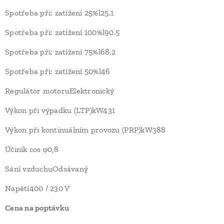
Spotřeba při: zatížení 25%l25.1
Spotřeba při: zatížení 100%l90.5
Spotřeba při: zatížení 75%l68.2
Spotřeba při: zatížení 50%l46
Regulátor motoruElektronický
Výkon při výpadku (LTP)kW431
Výkon při kontinuálním provozu (PRP)kW388
Účiník cos φ0,8
Sání vzduchuOdsávaný
Napětí400 / 230 V
Cena na poptávku