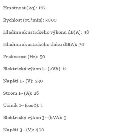
Hmotnost (kg):
162
Rychlost (ot./min):
3000
Hladina akustického výkonu dB(A):
98
Hladina akustického tlaku dB(A):
70
Frekvence (Hz):
50
Elektrický výkon 1~ (kVA):
6
Napětí 1~ (V):
230
Strom 1~ (A):
26
Účiník 1~ (cosφ):
1
Elektrický výkon 3~ (kVA):
9
Napětí 3~ (V):
400