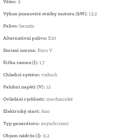
Válec:
2
Výkon jmenovité otáčky motoru (kW):
13.2
Palivo:
benzín
Alternativní palivo:
E10
Emisní norma:
Euro V
Šířka ramen (l):
1,7
Chladicí systém:
vzduch
Palubní napětí (V):
12
Ovládání rychlosti:
mechanické
Elektrický start:
Ano
Typ generátoru:
asynchronní
Objem nádrže (l):
9,2