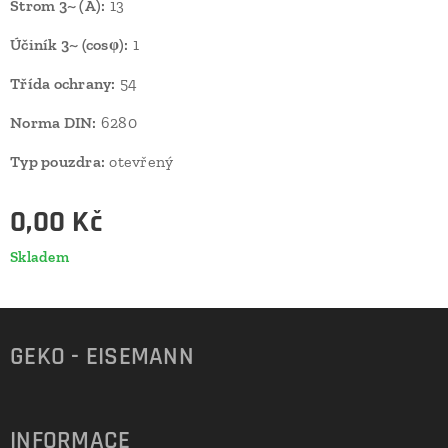
Strom 3~ (A):
13
Účiník 3~ (cosφ):
1
Třída ochrany:
54
Norma DIN:
6280
Typ pouzdra:
otevřený
0,00
Kč
Skladem
GEKO - EISEMANN
INFORMACE