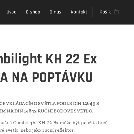
Úvod
E-shop
O nás
Kontakt
Košík
bilight KH 22 Ex
A NA POPTÁVKU
E VKLÁDACÍHO SVĚTLA PODLE DIN 14649 S
ÍM NA DIN 14642 RUČNÍ BODOVÉ SVĚTLO.
bušná Combilight KH-22 Ex může být použita buď
é světlo, nebo jako ruční reflektor.