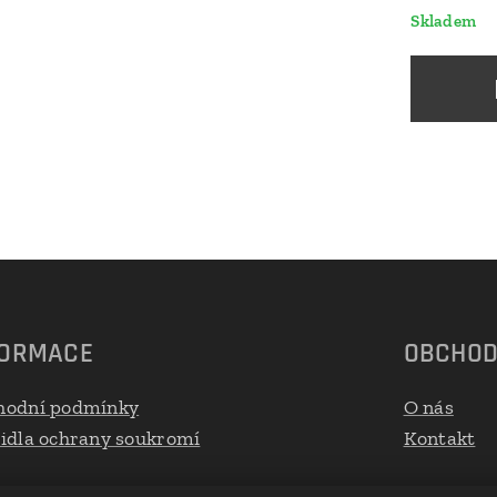
Skladem
FORMACE
OBCHO
hodní podmínky
O nás
idla ochrany soukromí
Kontakt