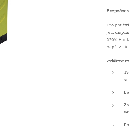
Bezpečnost
Pro použit
je k dispoz
230V. Funk
např. v ků
Zvláštnosti
Tř
sm
Ba
Zo
se
Po