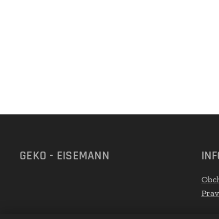
GEKO - EISEMANN
IN
Obc
Prav