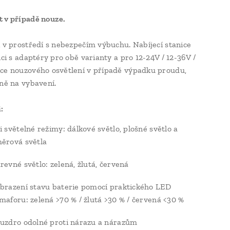
 v případě nouze.
í v prostředí s nebezpečím výbuchu. Nabíjecí stanice
ici s adaptéry pro obě varianty a pro 12-24V / 12-36V /
ce nouzového osvětlení v případě výpadku proudu,
lně na vybavení.
:
i světelné režimy: dálkové světlo, plošné světlo a
ěrová světla
revné světlo: zelená, žlutá, červená
brazení stavu baterie pomocí praktického LED
maforu: zelená >70 % / žlutá >30 % / červená <30 %
uzdro odolné proti nárazu a nárazům