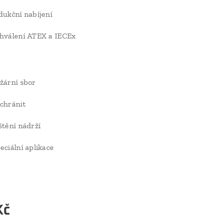
dukční nabíjení
hválení ATEX a IECEx
žární sbor
chránit
štění nádrží
eciální aplikace
Kč