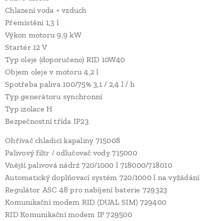
Chlazení voda + vzduch
Přemístění 1,3 l
Výkon motoru 9,9 kW
Startér 12 V
Typ oleje (doporučeno) RID 10W40
Objem oleje v motoru 4,2 l
Spotřeba paliva 100/75% 3,1 / 2,4 l / h
Typ generátoru synchronní
Typ izolace H
Bezpečnostní třída IP23
Ohřívač chladicí kapaliny 715008
Palivový filtr / odlučovač vody 715000
Vnější palivová nádrž 720/1000 l 718000/718010
Automatický doplňovací systém 720/1000 l na vyžádání
Regulátor ASC 48 pro nabíjení baterie 729323
Komunikační modem RID (DUAL SIM) 729400
RID Komunikační modem IP 729500