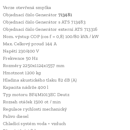
Verze otevřená smyčka
Objednací číslo Generátor
713481
Objednací číslo Generátor s ATS 713483
Objednací číslo Generátor externí ATS 713316
Nom. výstup COP (cos f = 0,8) 100/80 kVA / kW
Max. Celkový proud 144 A
Napětí 230/400 V
Frekvence 50 Hz
Rozměry 2250x1124x1557 mm
Hmotnost 1200 kg
Hladina akustického tlaku 82 dB (A)
Kapacita nádrže 400 l
Typ motoru BF4M1013EC Deutz
Rozsah otáček 1500 ot / min
Regulace rychlosti mechanický
Palivo diesel
Chladící systém voda + vzduch