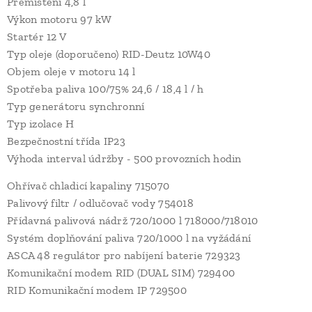
Přemístění 4,8 l
Výkon motoru 97 kW
Startér 12 V
Typ oleje (doporučeno) RID-Deutz 10W40
Objem oleje v motoru 14 l
Spotřeba paliva 100/75% 24,6 / 18,4 l / h
Typ generátoru synchronní
Typ izolace H
Bezpečnostní třída IP23
Výhoda interval údržby - 500 provozních hodin
Ohřívač chladicí kapaliny 715070
Palivový filtr / odlučovač vody 754018
Přídavná palivová nádrž 720/1000 l 718000/718010
Systém doplňování paliva 720/1000 l na vyžádání
ASCA 48 regulátor pro nabíjení baterie 729323
Komunikační modem RID (DUAL SIM) 729400
RID Komunikační modem IP 729500