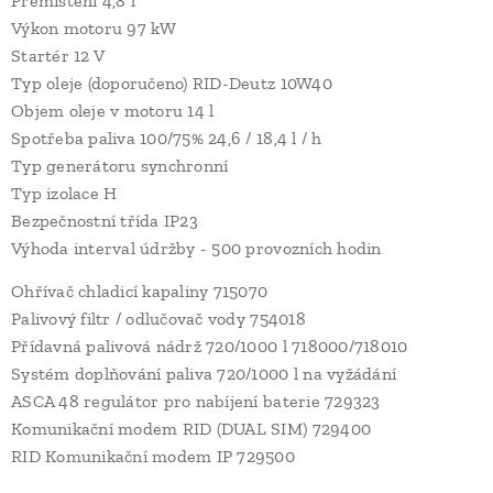
Přemístění 4,8 l
Výkon motoru 97 kW
Startér 12 V
Typ oleje (doporučeno) RID-Deutz 10W40
Objem oleje v motoru 14 l
Spotřeba paliva 100/75% 24,6 / 18,4 l / h
Typ generátoru synchronní
Typ izolace H
Bezpečnostní třída IP23
Výhoda interval údržby - 500 provozních hodin
Ohřívač chladicí kapaliny 715070
Palivový filtr / odlučovač vody 754018
Přídavná palivová nádrž 720/1000 l 718000/718010
Systém doplňování paliva 720/1000 l na vyžádání
ASCA 48 regulátor pro nabíjení baterie 729323
Komunikační modem RID (DUAL SIM) 729400
RID Komunikační modem IP 729500