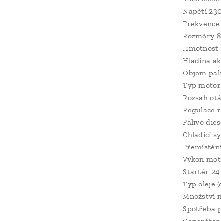
Napětí 23
Frekvence
Rozměry 
Hmotnost 
Hladina ak
Objem pali
Typ motor
Rozsah otá
Regulace r
Palivo dies
Chladící s
Přemístění
Výkon mot
Startér 24
Typ oleje 
Množství m
Spotřeba pa
Generátor