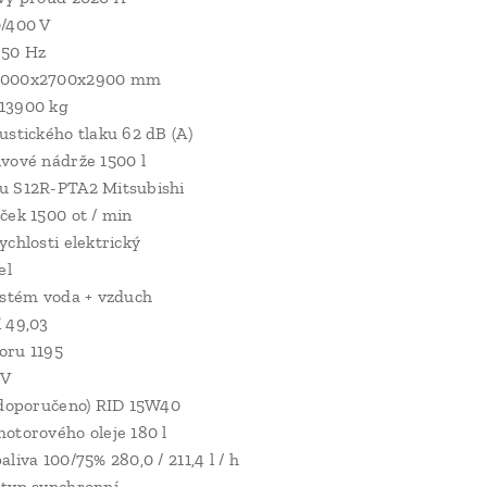
0/400 V
 50 Hz
8000x2700x2900 mm
13900 kg
ustického tlaku 62 dB (A)
vové nádrže 1500 l
u S12R-PTA2 Mitsubishi
ček 1500 ot / min
ychlosti elektrický
el
ystém voda + vzduch
 49,03
oru 1195
 V
(doporučeno) RID 15W40
otorového oleje 180 l
liva 100/75% 280,0 / 211,4 l / h
 typ synchronní