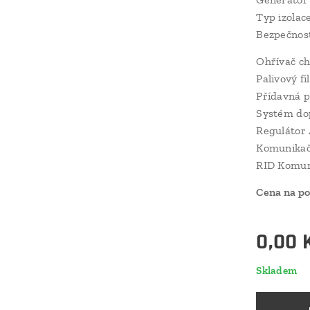
Typ izolac
Bezpečnost
Ohřívač ch
Palivový f
Přídavná p
Systém dop
Regulátor 
Komunikač
RID Komun
Cena na p
0,00
Skladem