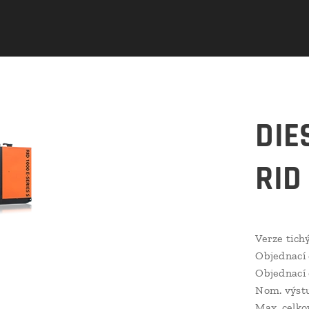
DIE
RID
Verze tich
Objednací 
Objednací 
Nom. výstu
Max. celko