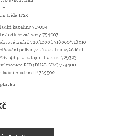
e H
ní třída IP23
ladicí kapaliny 715004
iltr / odlučovač vody 754007
alivová nádrž 720/1000 l 718000/718010
lňování paliva 720/1000 l na vyžádání
ASC 48 pro nabíjení baterie 729323
ní modem RID (DUAL SIM) 729400
ikační modem IP 729500
optávku
Kč