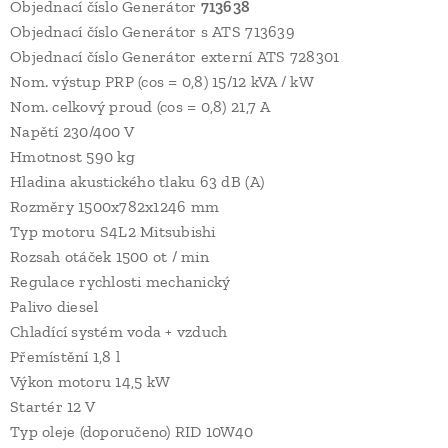
Objednací číslo Generátor
713638
Objednací číslo Generátor s ATS 713639
Objednací číslo Generátor externí ATS 728301
Nom. výstup PRP (cos = 0,8) 15/12 kVA / kW
Nom. celkový proud (cos = 0,8) 21,7 A
Napětí 230/400 V
Hmotnost 590 kg
Hladina akustického tlaku 63 dB (A)
Rozměry 1500x782x1246 mm
Typ motoru S4L2 Mitsubishi
Rozsah otáček 1500 ot / min
Regulace rychlosti mechanický
Palivo diesel
Chladící systém voda + vzduch
Přemístění 1,8 l
Výkon motoru 14,5 kW
Startér 12 V
Typ oleje (doporučeno) RID 10W40