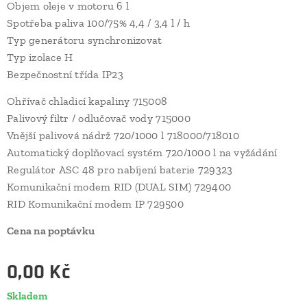
Objem oleje v motoru 6 l
Spotřeba paliva 100/75% 4,4 / 3,4 l / h
Typ generátoru synchronizovat
Typ izolace H
Bezpečnostní třída IP23
Ohřívač chladicí kapaliny 715008
Palivový filtr / odlučovač vody 715000
Vnější palivová nádrž 720/1000 l 718000/718010
Automatický doplňovací systém 720/1000 l na vyžádání
Regulátor ASC 48 pro nabíjení baterie 729323
Komunikační modem RID (DUAL SIM) 729400
RID Komunikační modem IP 729500
Cena na poptávku
0,00
Kč
Skladem