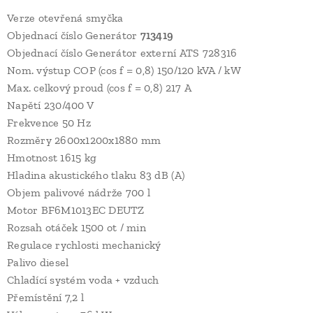
Verze otevřená smyčka
Objednací číslo Generátor
713419
Objednací číslo Generátor externí ATS 728316
Nom. výstup COP (cos f = 0,8) 150/120 kVA / kW
Max. celkový proud (cos f = 0,8) 217 A
Napětí 230/400 V
Frekvence 50 Hz
Rozměry 2600x1200x1880 mm
Hmotnost 1615 kg
Hladina akustického tlaku 83 dB (A)
Objem palivové nádrže 700 l
Motor BF6M1013EC DEUTZ
Rozsah otáček 1500 ot / min
Regulace rychlosti mechanický
Palivo diesel
Chladící systém voda + vzduch
Přemístění 7,2 l