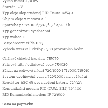
Výkon motoru 76 kW
Startér 12 V
Typ oleje (doporučeno) RID-Deutz 10W40
Objem oleje v motoru 21 l
Spotřeba paliva 100/75% 36,5 / 27,4 l / h
Typ generátoru synchronní
Typ izolace H
Bezpečnostní třída IP23
Výhoda interval údržby - 500 provozních hodin
Ohřívač chladicí kapaliny 715070
Palivový filtr / odlučovač vody 754020
Přídavná palivová nádrž 720/1000 l 718000/718010
Systém doplňování paliva 720/1000 l na vyžádání
Regulátor ASC 48 pro nabíjení baterie 729323
Komunikační modem RID (DUAL SIM) 729400
RID Komunikační modem IP 729500
Cena na poptávku