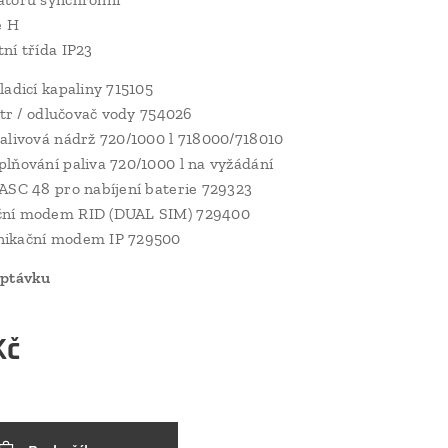
e H
ní třída IP23
ladicí kapaliny 715105
iltr / odlučovač vody 754026
alivová nádrž 720/1000 l 718000/718010
lňování paliva 720/1000 l na vyžádání
ASC 48 pro nabíjení baterie 729323
ní modem RID (DUAL SIM) 729400
ikační modem IP 729500
optávku
Kč