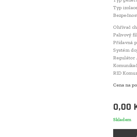
Typ izolac
Bezpečnost
Ohřívač ch
Palivový f
Přídavná p
Systém dop
Regulátor 
Komunikač
RID Komun
Cena na p
0,00
Skladem