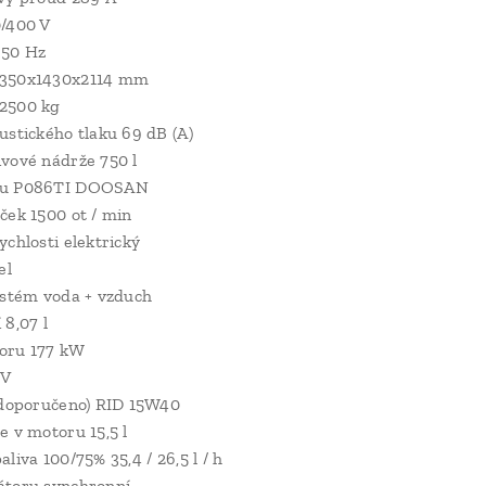
0/400 V
 50 Hz
350x1430x2114 mm
2500 kg
ustického tlaku 69 dB (A)
vové nádrže 750 l
ru P086TI DOOSAN
ček 1500 ot / min
ychlosti elektrický
el
ystém voda + vzduch
 8,07 l
oru 177 kW
 V
(doporučeno) RID 15W40
e v motoru 15,5 l
liva 100/75% 35,4 / 26,5 l / h
átoru synchronní