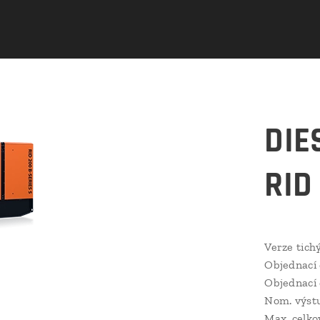
DIE
RID
Verze tich
Objednací 
Objednací 
Nom. výstu
Max. celko