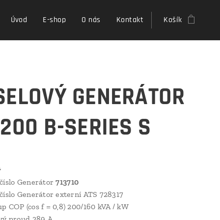
Úvod
E-shop
O nás
Kontakt
Košík
SELOVÝ GENERÁTOR
 200 B-SERIES S
ý
číslo Generátor
713710
číslo Generátor externí ATS 728317
p COP (cos f = 0,8) 200/160 kVA / kW
vý proud 289 A