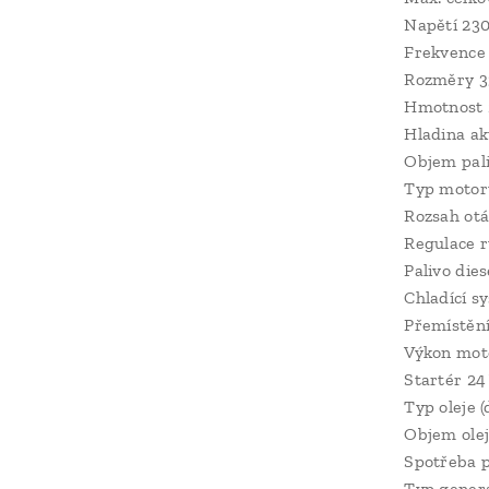
Napětí 23
Frekvence
Rozměry 3
Hmotnost 
Hladina ak
Objem pali
Typ moto
Rozsah otá
Regulace r
Palivo dies
Chladící s
Přemístění
Výkon mot
Startér 24
Typ oleje 
Objem olej
Spotřeba pa
Typ gener