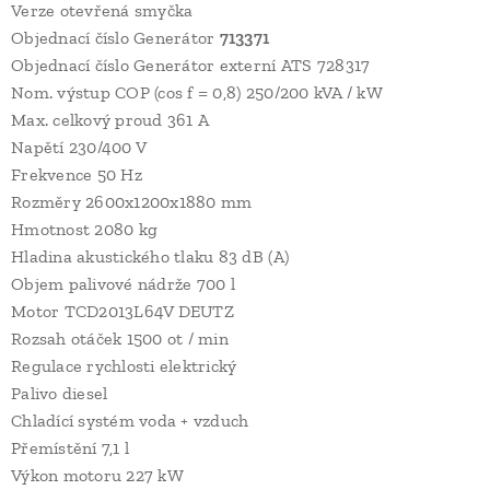
Verze otevřená smyčka
Objednací číslo Generátor
713371
Objednací číslo Generátor externí ATS 728317
Nom. výstup COP (cos f = 0,8) 250/200 kVA / kW
Max. celkový proud 361 A
Napětí 230/400 V
Frekvence 50 Hz
Rozměry 2600x1200x1880 mm
Hmotnost 2080 kg
Hladina akustického tlaku 83 dB (A)
Objem palivové nádrže 700 l
Motor TCD2013L64V DEUTZ
Rozsah otáček 1500 ot / min
Regulace rychlosti elektrický
Palivo diesel
Chladící systém voda + vzduch
Přemístění 7,1 l
Výkon motoru 227 kW