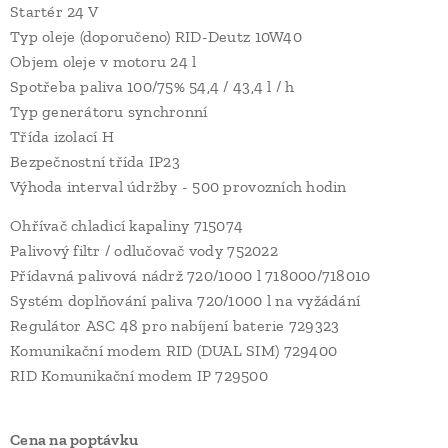
Startér 24 V
Typ oleje (doporučeno) RID-Deutz 10W40
Objem oleje v motoru 24 l
Spotřeba paliva 100/75% 54,4 / 43,4 l / h
Typ generátoru synchronní
Třída izolací H
Bezpečnostní třída IP23
Výhoda interval údržby - 500 provozních hodin
Ohřívač chladicí kapaliny 715074
Palivový filtr / odlučovač vody 752022
Přídavná palivová nádrž 720/1000 l 718000/718010
Systém doplňování paliva 720/1000 l na vyžádání
Regulátor ASC 48 pro nabíjení baterie 729323
Komunikační modem RID (DUAL SIM) 729400
RID Komunikační modem IP 729500
Cena na poptávku