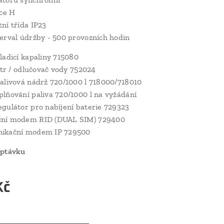
ace H
ní třída IP23
erval údržby - 500 provozních hodin
ladicí kapaliny 715080
iltr / odlučovač vody 752024
alivová nádrž 720/1000 l 718000/718010
lňování paliva 720/1000 l na vyžádání
gulátor pro nabíjení baterie 729323
ní modem RID (DUAL SIM) 729400
ikační modem IP 729500
optávku
Kč