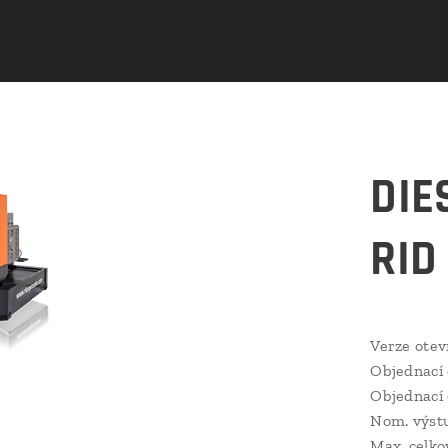
DIE
RID
Verze ote
Objednací 
Objednací 
Nom. výstu
Max. celko