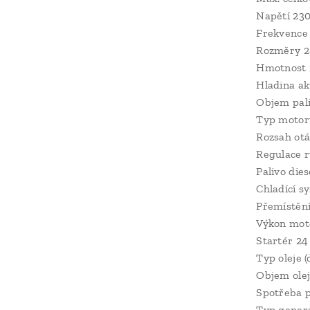
Napětí 23
Frekvence
Rozměry 
Hmotnost 
Hladina ak
Objem pali
Typ motor
Rozsah otá
Regulace r
Palivo dies
Chladící s
Přemístění 
Výkon mot
Startér 24
Typ oleje 
Objem olej
Spotřeba pa
Typ gener