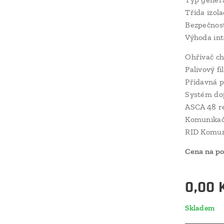
Třída izol
Bezpečnost
Výhoda int
Ohřívač ch
Palivový f
Přídavná p
Systém dop
ASCA 48 re
Komunikač
RID Komun
Cena na p
0,00
Skladem