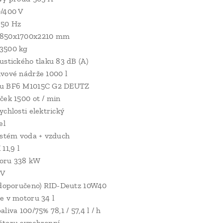
0/400 V
 50 Hz
2850x1700x2210 mm
3500 kg
ustického tlaku 83 dB (A)
vové nádrže 1000 l
u BF6 M1015C G2 DEUTZ
ček 1500 ot / min
ychlosti elektrický
el
ystém voda + vzduch
11,9 l
oru 338 kW
 V
(doporučeno) RID-Deutz 10W40
e v motoru 34 l
liva 100/75% 78,1 / 57,4 l / h
átoru synchronní