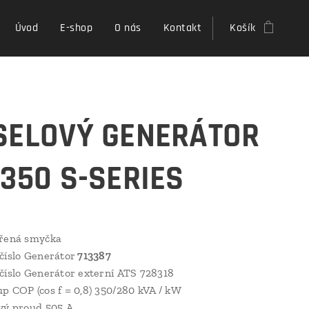
Úvod
E-shop
O nás
Kontakt
Košík
SELOVÝ GENERÁTOR
 350 S-SERIES
vřená smyčka
číslo Generátor
713387
číslo Generátor externí ATS 728318
p COP (cos f = 0,8) 350/280 kVA / kW
vý proud 505 A