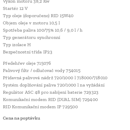
Výkon motoru 38,2 Kw
Startér 12 V
Typ oleje (doporučeno) RID 15W40
Objem oleje v motoru 10,5 l
Spotřeba paliva 100/75% 10,6 / 9,0 l / h
Typ generátoru synchronní
Typ izolace H
Bezpečnostní třída IP23
Předehřev oleje 715076
Palivový filtr / odlučovač vody 754015
Přídavná palivová nádrž 720/1000 l 718000/718010
Systém doplňování paliva 720/1000 l na vyžádání
Regulátor ASC 48 pro nabíjení baterie 729323
Komunikační modem RID (DUAL SIM) 729400
RID Komunikační modem IP 729500
Cena na poptávku