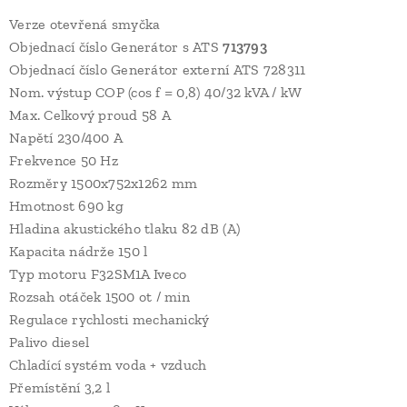
Verze otevřená smyčka
Objednací číslo Generátor s ATS
713793
Objednací číslo Generátor externí ATS 728311
Nom. výstup COP (cos f = 0,8) 40/32 kVA / kW
Max. Celkový proud 58 A
Napětí 230/400 A
Frekvence 50 Hz
Rozměry 1500x752x1262 mm
Hmotnost 690 kg
Hladina akustického tlaku 82 dB (A)
Kapacita nádrže 150 l
Typ motoru F32SM1A Iveco
Rozsah otáček 1500 ot / min
Regulace rychlosti mechanický
Palivo diesel
Chladící systém voda + vzduch
Přemístění 3,2 l