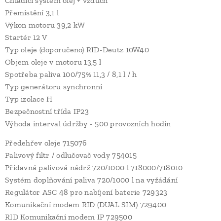
Chladící systém olej + vzduch
Přemístění 3,1 l
Výkon motoru 39,2 kW
Startér 12 V
Typ oleje (doporučeno) RID-Deutz 10W40
Objem oleje v motoru 13,5 l
Spotřeba paliva 100/75% 11,3 / 8,1 l / h
Typ generátoru synchronní
Typ izolace H
Bezpečnostní třída IP23
Výhoda interval údržby - 500 provozních hodin
Předehřev oleje 715076
Palivový filtr / odlučovač vody 754015
Přídavná palivová nádrž 720/1000 l 718000/718010
Systém doplňování paliva 720/1000 l na vyžádání
Regulátor ASC 48 pro nabíjení baterie 729323
Komunikační modem RID (DUAL SIM) 729400
RID Komunikační modem IP 729500