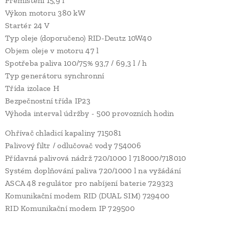
Přemístění 15,9 l
Výkon motoru 380 kW
Startér 24 V
Typ oleje (doporučeno) RID-Deutz 10W40
Objem oleje v motoru 47 l
Spotřeba paliva 100/75% 93,7 / 69,3 l / h
Typ generátoru synchronní
Třída izolace H
Bezpečnostní třída IP23
Výhoda interval údržby - 500 provozních hodin
Ohřívač chladicí kapaliny 715081
Palivový filtr / odlučovač vody 754006
Přídavná palivová nádrž 720/1000 l 718000/718010
Systém doplňování paliva 720/1000 l na vyžádání
ASCA 48 regulátor pro nabíjení baterie 729323
Komunikační modem RID (DUAL SIM) 729400
RID Komunikační modem IP 729500