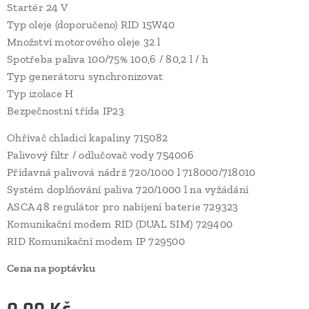
Startér 24 V
Typ oleje (doporučeno) RID 15W40
Množství motorového oleje 32 l
Spotřeba paliva 100/75% 100,6 / 80,2 l / h
Typ generátoru synchronizovat
Typ izolace H
Bezpečnostní třída IP23
Ohřívač chladicí kapaliny 715082
Palivový filtr / odlučovač vody 754006
Přídavná palivová nádrž 720/1000 l 718000/718010
Systém doplňování paliva 720/1000 l na vyžádání
ASCA 48 regulátor pro nabíjení baterie 729323
Komunikační modem RID (DUAL SIM) 729400
RID Komunikační modem IP 729500
Cena na poptávku