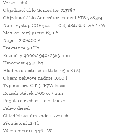
Verze tichý
Objednací číslo Generátor
713787
Objednací číslo Generátor externí ATS
728319
Nom. výstup COP (cos f = 0,8) 454/363 kVA / kW
Max. celkový proud 650 A
Napětí 230/400 V
Frekvence 50 Hz
Rozměry 4000x1940x2383 mm
Hmotnost 4550 kg
Hladina akustického tlaku 69 dB (A)
Objem palivové nádrže 1000 l
Typ motoru CR13TE7W Iveco
Rozsah otáček 1500 ot / min
Regulace rychlosti elektrické
Palivo diesel
Chladící systém voda + vzduch
Přemístění 12,9 l
Výkon motoru 446 kW