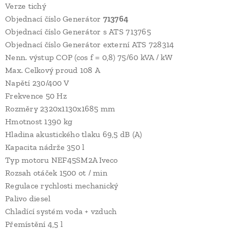
Verze tichý
Objednací číslo Generátor
713764
Objednací číslo Generátor s ATS 713765
Objednací číslo Generátor externí ATS 728314
Nenn. výstup COP (cos f = 0,8) 75/60 kVA / kW
Max. Celkový proud 108 A
Napětí 230/400 V
Frekvence 50 Hz
Rozměry 2320x1130x1685 mm
Hmotnost 1390 kg
Hladina akustického tlaku 69,5 dB (A)
Kapacita nádrže 350 l
Typ motoru NEF45SM2A Iveco
Rozsah otáček 1500 ot / min
Regulace rychlosti mechanický
Palivo diesel
Chladící systém voda + vzduch
Přemístění 4,5 l