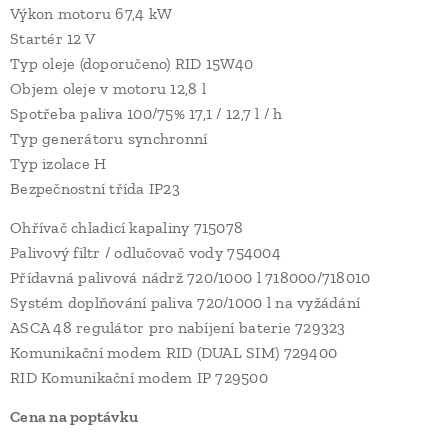
Výkon motoru 67,4 kW
Startér 12 V
Typ oleje (doporučeno) RID 15W40
Objem oleje v motoru 12,8 l
Spotřeba paliva 100/75% 17,1 / 12,7 l / h
Typ generátoru synchronní
Typ izolace H
Bezpečnostní třída IP23
Ohřívač chladicí kapaliny 715078
Palivový filtr / odlučovač vody 754004
Přídavná palivová nádrž 720/1000 l 718000/718010
Systém doplňování paliva 720/1000 l na vyžádání
ASCA 48 regulátor pro nabíjení baterie 729323
Komunikační modem RID (DUAL SIM) 729400
RID Komunikační modem IP 729500
Cena na poptávku