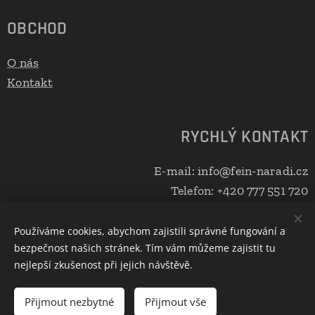
OBCHOD
O nás
Kontakt
RYCHLÝ KONTAKT
E-mail: info@fein-naradi.cz
Telefon: +420 777 551 720
Používáme cookies, abychom zajistili správné fungování a
bezpečnost našich stránek. Tím vám můžeme zajistit tu
Cookies
nejlepší zkušenost při jejich návštěvě.
Do košíku
Přijmout nezbytné
Přijmout vše