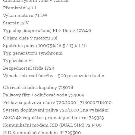
Chladící systém voda + vzduch
Přemístění 4,1 l
Výkon motoru 71 kW
Startér 12 V
Typ oleje (doporučeno) RID-Deutz 10W40
Objem oleje v motoru 10l
Spotřeba paliva 100/75% 18,5 / 13,6 l / h
Typ generátoru synchronní
Typ izolace H
Bezpečnostní třída IP23
Výhoda interval údržby - 500 provozních hodin
Ohřívač chladicí kapaliny 715078
Palivový filtr / odlučovač vody 754004
Přídavná palivová nádrž 720/1000 l 718000/718010
Systém doplňování paliva 720/1000 l na vyžádání
ASCA 48 regulátor pro nabíjení baterie 729323
Komunikační modem RID (DUAL SIM) 729400
RID Komunikační modem IP 729500