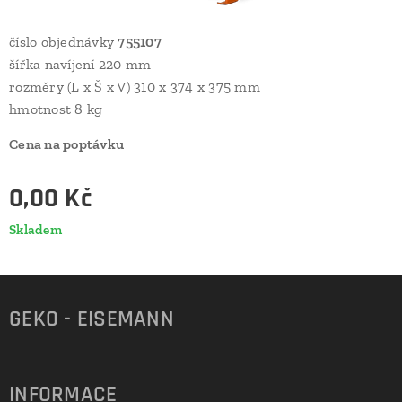
číslo objednávky
755107
šířka navíjení 220 mm
rozměry (L x Š x V) 310 x 374 x 375 mm
hmotnost 8 kg
Cena na poptávku
0,00
Kč
Skladem
GEKO - EISEMANN
INFORMACE