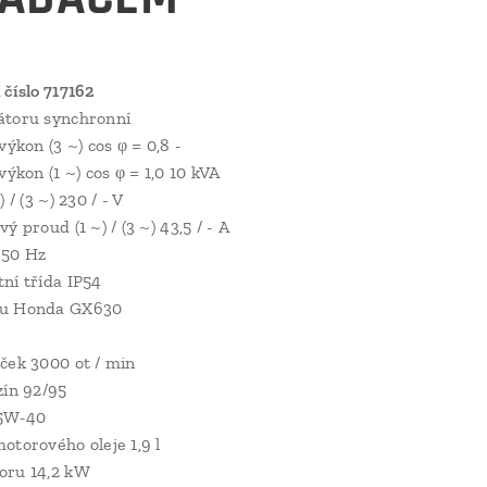
 číslo 717162
átoru synchronní
výkon (3 ~) cos φ = 0,8 -
výkon (1 ~) cos φ = 1,0 10 kVA
 / (3 ~) 230 / - V
ý proud (1 ~) / (3 ~) 43,5 / - A
 50 Hz
ní třída IP54
ru Honda GX630
ček 3000 ot / min
zín 92/95
15W-40
otorového oleje 1,9 l
oru 14,2 kW