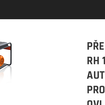
PŘE
RH 
AU
PR
OV