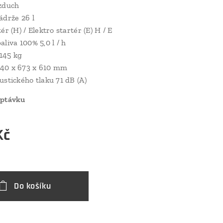
zduch
ádrže 26 l
ér (H) / Elektro startér (E) H / E
liva 100% 5,0 l / h
145 kg
40 x 673 x 610 mm
ustického tlaku 71 dB (A)
optávku
Kč
Do košíku