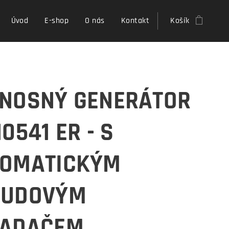
Úvod
E-shop
O nás
Kontakt
Košík
NOSNÝ GENERÁTOR
10541 ER - S
TOMATICKÝM
OUDOVÝM
LADAČEM