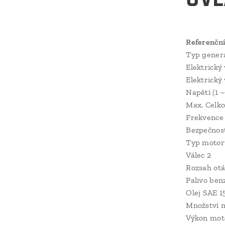
Referenční
Typ gener
Elektrický 
Elektrický 
Napětí (1 ~)
Max. Celkov
Frekvence
Bezpečnost
Typ moto
Válec 2
Rozsah otá
Palivo ben
Olej SAE 
Množství m
Výkon mot