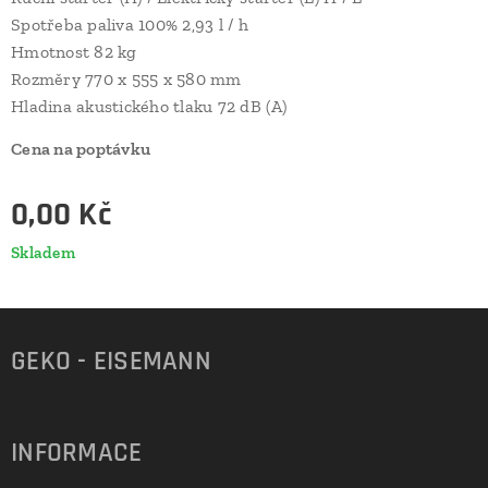
Spotřeba paliva 100% 2,93 l / h
Hmotnost 82 kg
Rozměry 770 x 555 x 580 mm
Hladina akustického tlaku 72 dB (A)
Cena na poptávku
0,00
Kč
Skladem
GEKO - EISEMANN
INFORMACE