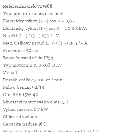
Referenční číslo 717068
Typ generátoru asynchronní
Elektrický výkon (3 ~) cos φ = 0,8 -
Elektrický výkon (1 ~) cos φ = 1,0 4,5 kVA
Napětí (1 ~) / (3 ~) 230 / - V
Max. Celkový proud (1 ~) / (3 ~) 19,5 / - A
Frekvence 50 Hz
Bezpečnostní třída IP54
Typ motoru B & S 306 OHV
Válec 1
Rozsah otáček 3000 ot / min
Palivo benzín 92/95
Olej SAE 15W-40
Množství motorového oleje 1,1 l
Výkon motoru 6,7 kW
Chlazení vzduch
Kapacita nádrže 16 l
Ruční startér (H) / Elektrický startér (E) H / E