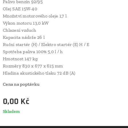
Palivo benzín 92/95
Olej SAE 15W-40
Množství motorového oleje 1,7 l
Výkon motoru 13,0 kW
Chlazení vzduch
Kapacita nádrže 26 l
Ruční startér (H) / Elektro startér (E) H / E
Spotřeba paliva 100% 5,0 l / h
Hmotnost 147 kg
Rozměry 830 x 677 x 615 mm
Hladina akustického tlaku 72 dB (A)
Cena na poptávku
0,00
Kč
Skladem