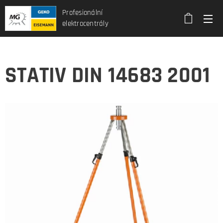
Profesionální
elektrocentrály
STATIV DIN 14683 2001